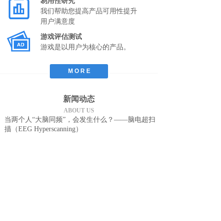
易用性研究
我们帮助您提高产品可用性提升
用户满意度
游戏评估测试
游戏是以用户为核心的产品。
M O R E
新闻动态
ABOUT US
当两个人“大脑同频”，会发生什么？——脑电超扫
描（EEG Hyperscanning）
2026-03-31
脑电超扫描（EEG Hyperscanning）是一种通过同步采集多
名参与者的脑电信号，研究大脑间协调机制的前沿神经科
学技术。它能够以毫秒级精度捕捉脑间同步（IBS），即个
体间神经活动的时间对齐，这在合作、沟通或情感亲近等
社会互动中尤为显著。该方法涉及社会大脑网络的关键脑
区，如内侧前额叶皮层和颞顶联合区。
脑电超扫描正推动多个领域的变革：在教育中，它通过分
析师生脑间同步优化教学效果；在社会互动中，解析合作