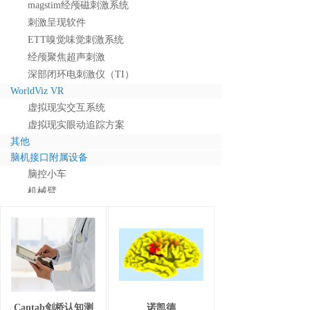
magstim经颅磁刺激系统
刺激呈现软件
ETT嗅觉味觉刺激系统
经颅聚焦超声刺激
深部闭环电刺激仪（TI）
WorldViz VR
虚拟现实交互系统
虚拟现实眼动追踪方案
其他
脑机接口附属设备
脑控小车
机械臂
可穿戴外骨骼机器人
PST核磁类产品
PST模拟核磁系统
诺达思行为观察
行为观察系统
face reader
Cantab剑桥认知测
诺凯德
biopac多导